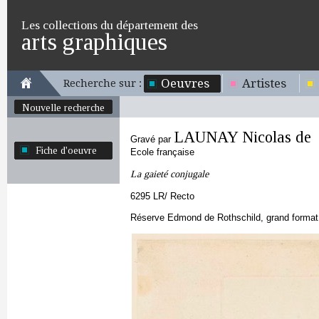
Les collections du département des
arts graphiques
Oeuvres
Artistes
Recherche sur :
Nouvelle recherche
LAUNAY Nicolas de
Gravé par
Fiche d'oeuvre
Ecole française
La gaieté conjugale
6295 LR/ Recto
Réserve Edmond de Rothschild, grand format