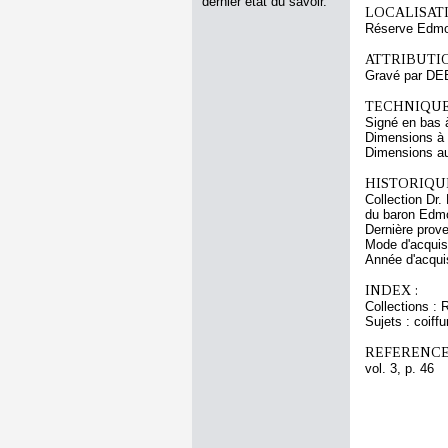
dernier état du savoir.
LOCALISATI
Réserve Edmon
ATTRIBUTI
Gravé par DE
TECHNIQUE
Signé en bas à 
Dimensions à l
Dimensions au
HISTORIQUE
Collection Dr.
du baron Edmo
Dernière prov
Mode d'acquisi
Année d'acquis
INDEX :
Collections : 
Sujets : coiffu
REFERENCE
vol. 3, p. 46