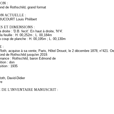
ON :
d de Rothschild, grand format
ON ACTUELLE :
BUCOURT Louis Philibert
S ET DIMENSIONS :
droite : 'D.B. fecit'. En haut à droite, 'N°4'.
a feuille : H. 00,252m ; L. 00,184m
 coup de planche : H. 00,195m ; L. 00,130m
 :
 Roth, acquise à sa vente, Paris, Hôtel Drouot, le 2 décembre 1878, n°421. O
nd de Rothschild jusqu'en 2019.
enance : Rothschild, baron Edmond de
tion : don
ition : 1935
Roth, David-Didier
re
 DE L'INVENTAIRE MANUSCRIT :