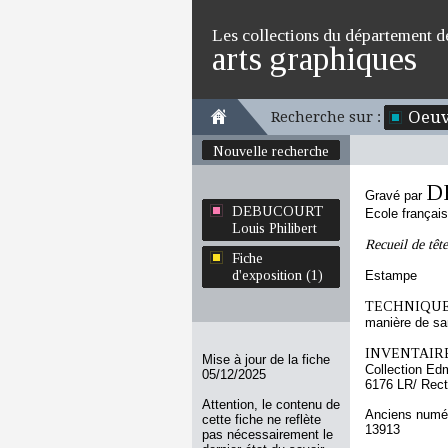
Les collections du département d
arts graphiques
Oeuv
Recherche sur :
Nouvelle recherche
D
Gravé par
DEBUCOURT
Ecole françai
Louis Philibert
Recueil de tête
Fiche
d'exposition (1)
Estampe
TECHNIQUE
manière de sa
INVENTAIRE
Mise à jour de la fiche
Collection Ed
05/12/2025
6176 LR/ Rec
Attention, le contenu de
Anciens numér
cette fiche ne reflète
13913
pas nécessairement le