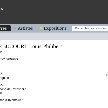
es
res
Artistes
Expositions
EBUCOURT Louis Philibert
se
s et coiffures
S :
©
nguine
S :
mond de Rothschild
to
os d'inventaire :