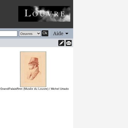
Aide
Ok
 GrandPalaisRmn (Musée du Louvre) / Michel Urtado