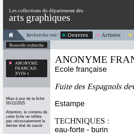
Les collections du département des
arts graphiques
Oeuvres
Artistes
Recherche sur :
Nouvelle recherche
ANONYME FRANC
ANONYME
Ecole française
FRANCAIS
XVIIè s
Fuite des Espagnols de
Mise à jour de la fiche
Estampe
05/12/2025
Attention, le contenu de
cette fiche ne reflète
TECHNIQUES :
pas nécessairement le
dernier état du savoir.
eau-forte - burin