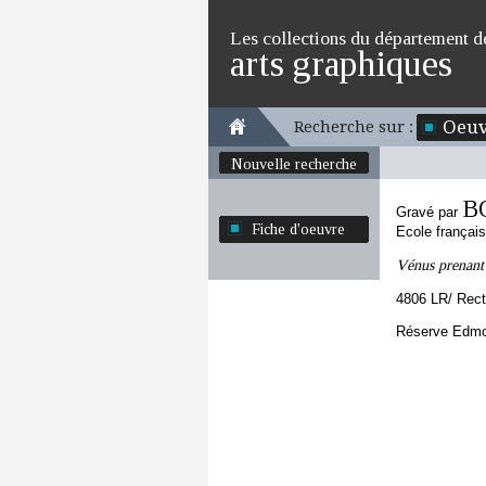
Les collections du département d
arts graphiques
Oeuv
Recherche sur :
Nouvelle recherche
B
Gravé par
Fiche d'oeuvre
Ecole françai
Vénus prenant
4806 LR/ Rec
Réserve Edmon