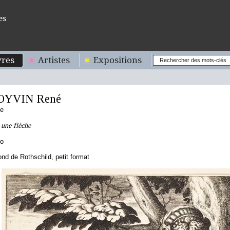
es
res
Artistes
Expositions
OYVIN René
se
 une flèche
to
d de Rothschild, petit format