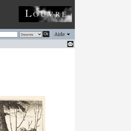
Aide
Ok