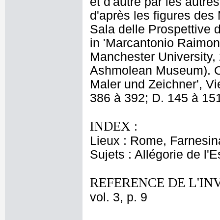
et d'autre par les autr
d'après les figures des
Sala delle Prospettive 
in 'Marcantonio Raimond
Manchester University, 
Ashmolean Museum). C.L
Maler und Zeichner', Vi
386 à 392; D. 145 à 15
INDEX :
Lieux : Rome, Farnesina
Sujets : Allégorie de l'
REFERENCE DE L'IN
vol. 3, p. 9