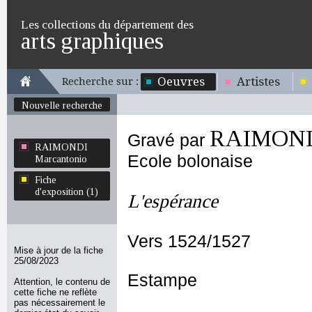
Les collections du département des
arts graphiques
Oeuvres
Artistes
Recherche sur :
Nouvelle recherche
RAIMONDI
Gravé par
RAIMONDI
Ecole bolonaise
Marcantonio
Fiche
d'exposition (1)
L'espérance
Vers 1524/1527
Mise à jour de la fiche
25/08/2023
Estampe
Attention, le contenu de
cette fiche ne reflète
pas nécessairement le