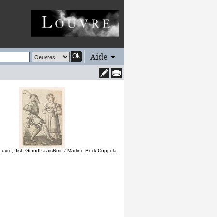
Aide
Ok
uvre, dist. GrandPalaisRmn / Martine Beck-Coppola