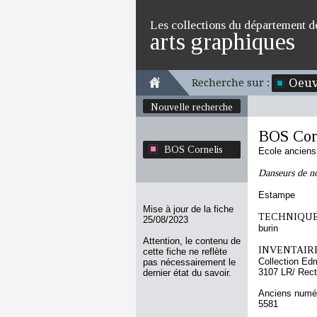
Les collections du département d
arts graphiques
Oeuv
Recherche sur :
Nouvelle recherche
BOS Cor
BOS Cornelis
Ecole ancien
Danseurs de n
Estampe
Mise à jour de la fiche
TECHNIQUE
25/08/2023
burin
Attention, le contenu de
INVENTAIRE
cette fiche ne reflète
Collection Ed
pas nécessairement le
3107 LR/ Rec
dernier état du savoir.
Anciens numér
5581