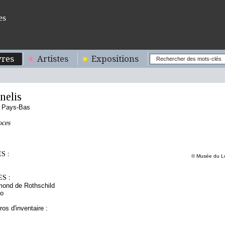
es
res
Artistes
Expositions
nelis
s Pays-Bas
oces
S :
© Musée du Lo
S :
mond de Rothschild
to
os d'inventaire :