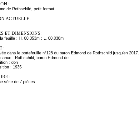
ON :
d de Rothschild, petit format
ON ACTUELLE :
S ET DIMENSIONS :
a feuille : H. 00,053m ; L. 00,038m
 :
ée dans le portefeuille n°128 du baron Edmond de Rothschild jusqu'en 2017.
enance : Rothschild, baron Edmond de
tion : don
ition : 1935
RE :
une série de 7 pièces