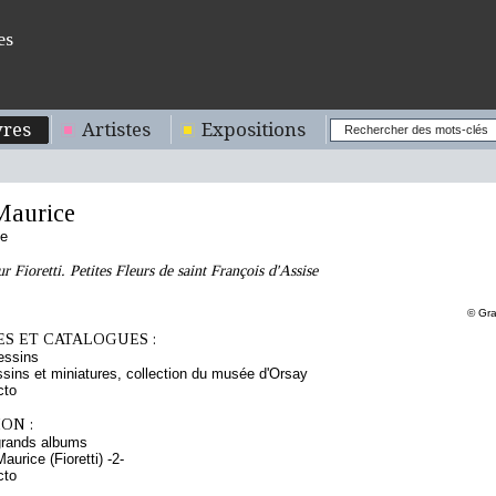
es
res
Artistes
Expositions
aurice
se
ur Fioretti. Petites Fleurs de saint François d'Assise
© Gra
S ET CATALOGUES :
essins
sins et miniatures, collection du musée d'Orsay
cto
ON :
grands albums
urice (Fioretti) -2-
cto