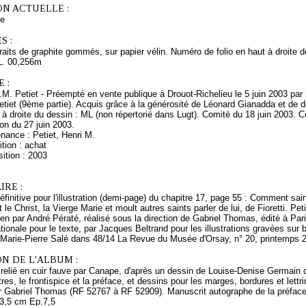
ON ACTUELLE :
ce
S :
aits de graphite gommés, sur papier vélin. Numéro de folio en haut à droite de
L. 00,256m
 :
. Petiet - Préempté en vente publique à Drouot-Richelieu le 5 juin 2003 par 
Petiet (9ème partie). Acquis grâce à la générosité de Léonard Gianadda et d
à droite du dessin : ML (non répertorié dans Lugt). Comité du 18 juin 2003. Co
on du 27 juin 2003.
nance : Petiet, Henri M.
tion : achat
ition : 2003
RE :
finitive pour l'illustration (demi-page) du chapitre 17, page 55 : Comment saint
t le Christ, la Vierge Marie et moult autres saints parler de lui, de Fioretti. P
talien par André Pératé, réalisé sous la direction de Gabriel Thomas, édité à P
ationale pour le texte, par Jacques Beltrand pour les illustrations gravées sur 
 Marie-Pierre Salé dans 48/14 La Revue du Musée d'Orsay, n° 20, printemps 2
N DE L'ALBUM :
 relié en cuir fauve par Canape, d'après un dessin de Louise-Denise Germain 
tres, le frontispice et la préface, et dessins pour les marges, bordures et lettr
ar Gabriel Thomas (RF 52767 à RF 52909). Manuscrit autographe de la préface 
3,5 cm Ep.7,5