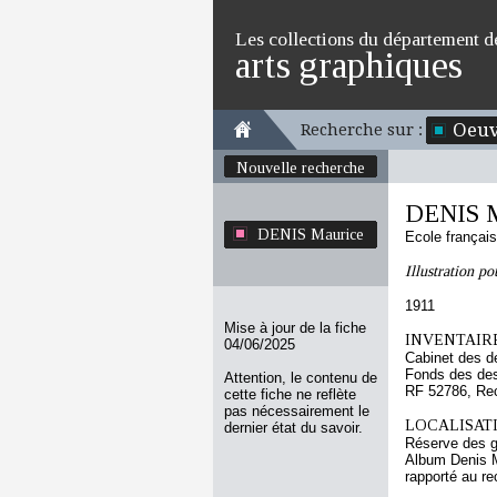
Les collections du département d
arts graphiques
Oeuv
Recherche sur :
Nouvelle recherche
DENIS M
DENIS Maurice
Ecole françai
Illustration po
1911
Mise à jour de la fiche
INVENTAIRE
04/06/2025
Cabinet des d
Fonds des des
Attention, le contenu de
RF 52786, Re
cette fiche ne reflète
pas nécessairement le
LOCALISATI
dernier état du savoir.
Réserve des 
Album Denis Ma
rapporté au re