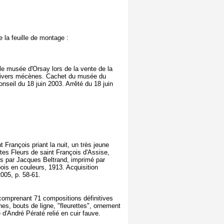
 la feuille de montage :
le musée d'Orsay lors de la vente de la
e divers mécènes. Cachet du musée du
nseil du 18 juin 2003. Arrêté du 18 juin
 François priant la nuit, un très jeune
etites Fleurs de saint François d'Assise,
aris par Jacques Beltrand, imprimé par
bois en couleurs, 1913. Acquisition
005, p. 58-61.
comprenant 71 compositions définitives
ines, bouts de ligne, "fleurettes", ornement
d'André Pératé relié en cuir fauve.