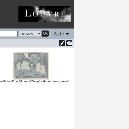
Aide
Ok
ndPalaisRmn (Musée d'Orsay) / Hervé Lewandowski