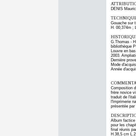
ATTRIBUTI
DENIS Mauri
TECHNIQUE
Gouache sur tr
H. 00,374m ; 
HISTORIQUE
G.Thomas - H.M
bibliothèque 
Louvre en bas 
2003. Ampliati
Dernière prove
Mode d'acquisi
Année d'acquis
COMMENTAI
Composition dé
frère novice vi
traduit de l'i
l'Imprimerie n
présentée par
DESCRIPTIO
Album factice
pour les chapi
final réunis p
H.38,5 cm L.2