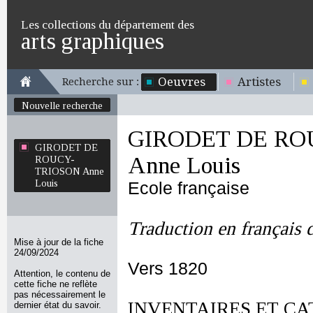
Les collections du département des
arts graphiques
Oeuvres
Artistes
Recherche sur :
Nouvelle recherche
GIRODET DE RO
GIRODET DE
Anne Louis
ROUCY-
TRIOSON Anne
Louis
Ecole française
Traduction en français 
Mise à jour de la fiche
24/09/2024
Vers 1820
Attention, le contenu de
cette fiche ne reflète
pas nécessairement le
INVENTAIRES ET CA
dernier état du savoir.