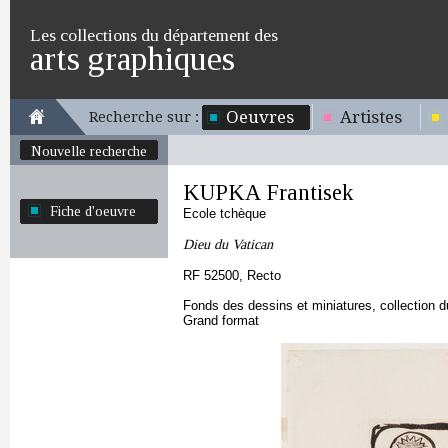
Les collections du département des
arts graphiques
Oeuvres
Artistes
Recherche sur :
Nouvelle recherche
KUPKA Frantisek
Fiche d'oeuvre
Ecole tchèque
Dieu du Vatican
RF 52500, Recto
Fonds des dessins et miniatures, collection 
Grand format