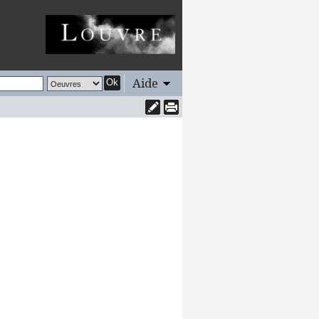
Aide
Ok