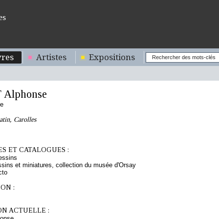
es
res
Artistes
Expositions
 Alphonse
se
atin, Carolles
S ET CATALOGUES :
essins
sins et miniatures, collection du musée d'Orsay
cto
ON :
ON ACTUELLE :
onse