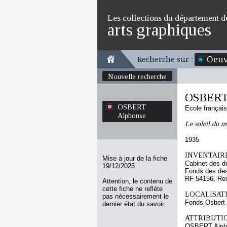
Les collections du département d
arts graphiques
Oeuv
Recherche sur :
Nouvelle recherche
OSBERT
OSBERT
Ecole françai
Alphonse
Le soleil du m
1935
INVENTAIRE
Mise à jour de la fiche
Cabinet des d
19/12/2025
Fonds des des
RF 54156, Re
Attention, le contenu de
cette fiche ne reflète
LOCALISATI
pas nécessairement le
Fonds Osbert
dernier état du savoir.
ATTRIBUTI
OSBERT Alph