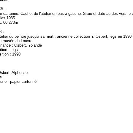
S :
er cartonné. Cachet de l'atelier en bas à gauche. Situé et daté au dos vers le c
lles 1935.
L. 00,270m
 :
telier du peintre jusqu'à sa mort ; ancienne collection Y. Osbert, legs en 19
u musée du Louvre.
enance : Osbert, Yolande
tion : legs
ition : 1990
Osbert, Alphonse
e
uile - papier cartonné