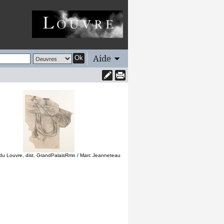
Aide
Ok
u Louvre, dist. GrandPalaisRmn / Marc Jeanneteau