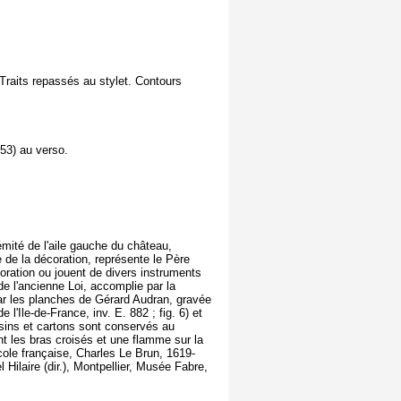
 Traits repassés au stylet. Contours
953) au verso.
émité de l'aile gauche du château,
 de la décoration, représente le Père
doration ou jouent de divers instruments
de l'ancienne Loi, accomplie par la
ar les planches de Gérard Audran, gravée
'Ile-de-France, inv. E. 882 ; fig. 6) et
sins et cartons sont conservés au
ant les bras croisés et une flamme sur la
Ecole française, Charles Le Brun, 1619-
 Hilaire (dir.), Montpellier, Musée Fabre,