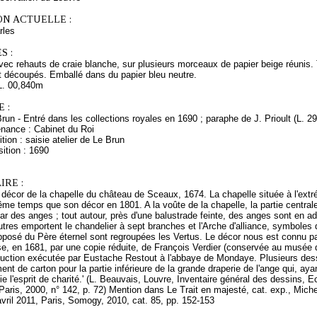
ON ACTUELLE :
rles
S :
avec rehauts de craie blanche, sur plusieurs morceaux de papier beige réunis.
t découpés. Emballé dans du papier bleu neutre.
L. 00,840m
 :
Brun - Entré dans les collections royales en 1690 ; paraphe de J. Prioult (L. 2
enance : Cabinet du Roi
tion : saisie atelier de Le Brun
ition : 1690
RE :
 décor de la chapelle du château de Sceaux, 1674. La chapelle située à l'extr
me temps que son décor en 1801. A la voûte de la chapelle, la partie centrale
par des anges ; tout autour, près d'une balustrade feinte, des anges sont en a
utres emportent le chandelier à sept branches et l'Arche d'alliance, symboles 
opposé du Père éternel sont regroupées les Vertus. Le décor nous est connu p
e, en 1681, par une copie réduite, de François Verdier (conservée au musée de l
duction exécutée par Eustache Restout à l'abbaye de Mondaye. Plusieurs des
ent de carton pour la partie inférieure de la grande draperie de l'ange qui, ay
fie l'esprit de charité.' (L. Beauvais, Louvre, Inventaire général des dessins, 
Paris, 2000, n° 142, p. 72) Mention dans Le Trait en majesté, cat. exp., Michel
avril 2011, Paris, Somogy, 2010, cat. 85, pp. 152-153