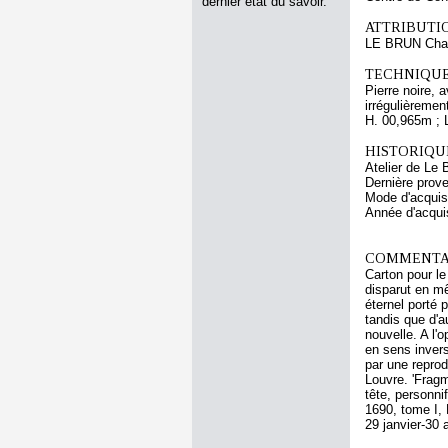
dernier état du savoir.
ATTRIBUTI
LE BRUN Cha
TECHNIQUE
Pierre noire, 
irrégulièremen
H. 00,965m ; 
HISTORIQUE
Atelier de Le 
Dernière prov
Mode d'acquisi
Année d'acquis
COMMENTAI
Carton pour le
disparut en mê
éternel porté 
tandis que d'a
nouvelle. A l'
en sens invers
par une repro
Louvre. 'Fragm
tête, personni
1690, tome I, 
29 janvier-30 