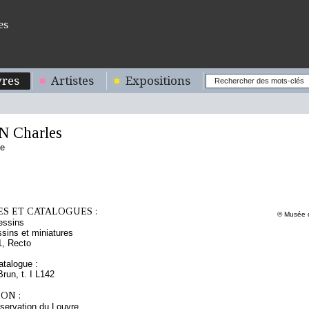
es
res
Artistes
Expositions
 Charles
se
S ET CATALOGUES :
© Musée d
essins
sins et miniatures
1, Recto
talogue :
Brun, t. I L142
ON :
servation du Louvre