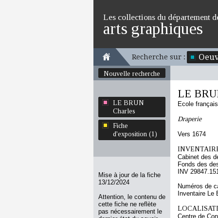
Les collections du département d
arts graphiques
Oeuv
Recherche sur :
Nouvelle recherche
LE BRUN
LE BRUN
Ecole françai
Charles
Draperie
Fiche
d'exposition (1)
Vers 1674
INVENTAIRE
Cabinet des d
Fonds des des
INV 29847.15
Mise à jour de la fiche
13/12/2024
Numéros de ca
Inventaire Le 
Attention, le contenu de
cette fiche ne reflète
LOCALISATI
pas nécessairement le
Centre de Con