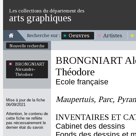
Les collections du département des
arts graphiques
Oeuvres
Artistes
Recherche sur :
Nouvelle recherche
BRONGNIART Ale
BRONGNIART
Théodore
Alexandre-
Théodore
Ecole française
Maupertuis, Parc, Pyram
Mise à jour de la fiche
06/09/2021
Attention, le contenu de
INVENTAIRES ET CA
cette fiche ne reflète
pas nécessairement le
Cabinet des dessins
dernier état du savoir.
Fonds des dessins et m