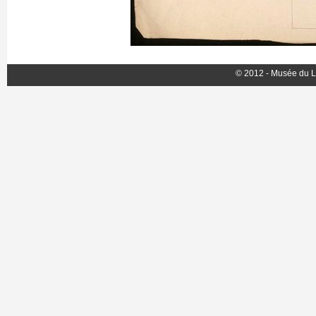
© 2012 - Musée du L