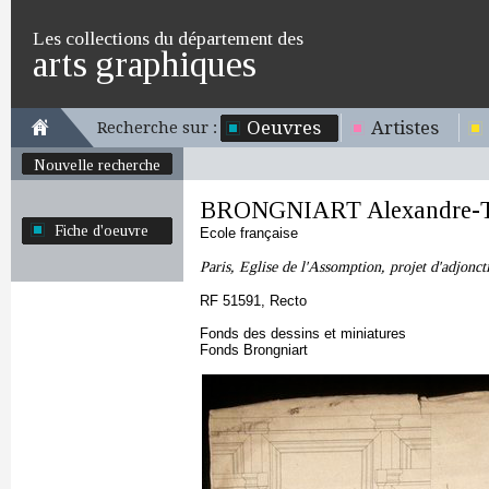
Les collections du département des
arts graphiques
Oeuvres
Artistes
Recherche sur :
Nouvelle recherche
BRONGNIART Alexandre-T
Fiche d'oeuvre
Ecole française
Paris, Eglise de l'Assomption, projet d'adjoncti
RF 51591, Recto
Fonds des dessins et miniatures
Fonds Brongniart