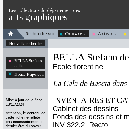
Les collections du département des
arts graphiques
Oeuvres
Artistes
Recherche sur :
Nouvelle recherche
BELLA Stefano de
BELLA Stefano
Ecole florentine
della
Notice Napoléon
La Cala de Bascia dans 
INVENTAIRES ET CA
Mise à jour de la fiche
13/11/2024
Cabinet des dessins
Attention, le contenu de
Fonds des dessins et m
cette fiche ne reflète
pas nécessairement le
INV 322.2, Recto
dernier état du savoir.