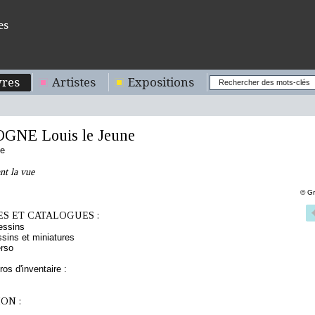
es
res
Artistes
Expositions
NE Louis le Jeune
se
nt la vue
© Gr
S ET CATALOGUES :
essins
sins et miniatures
rso
os d'inventaire :
ON :