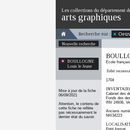
Les collections du département d
arts graphiques
Oeuv
Recherche sur :
Nouvelle recherche
BOULLOG
BOULLOGNE
Ecole françai
Louis le Jeune
Tobit recouvra
1704
INVENTAIRE
Mise à jour de la fiche
Cabinet des d
06/09/2021
Fonds des des
INV 24936, Ve
Attention, le contenu de
cette fiche ne reflète
Anciens numér
pas nécessairement le
NIII34223
dernier état du savoir.
LOCALISATI
Petit format