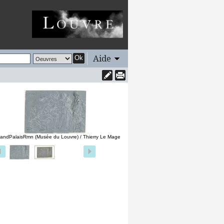
Aide
Ok
andPalaisRmn (Musée du Louvre) / Thierry Le Mage