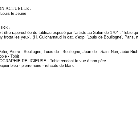
ON ACTUELLE :
ouis le Jeune
RE :
it être rapprochée du tableau exposé par l'artiste au Salon de 1704 : 'Tobie qu
luy frotta les yeux'. (H. Guicharnaud in cat. d'exp. 'Louis de Boullogne', Paris
Defer, Pierre - Boullogne, Louis de - Boullogne, Jean de - Saint-Non, abbé Ric
bie - Tobit
NOGRAPHIE RELIGIEUSE - Tobie rendant la vue à son père
apier bleu - pierre noire - rehauts de blanc