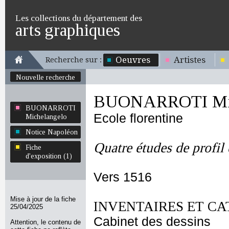
Les collections du département des
arts graphiques
Oeuvres
Artistes
Recherche sur :
Nouvelle recherche
BUONARROTI Mic
BUONARROTI
Ecole florentine
Michelangelo
Notice Napoléon
Quatre études de profil
Fiche
d'exposition (1)
Vers 1516
Mise à jour de la fiche
INVENTAIRES ET CA
25/04/2025
Cabinet des dessins
Attention, le contenu de