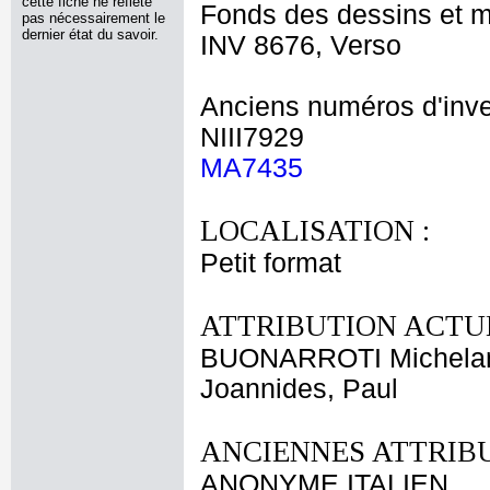
cette fiche ne reflète
Fonds des dessins et m
pas nécessairement le
dernier état du savoir.
INV 8676, Verso
Anciens numéros d'inve
NIII7929
MA7435
LOCALISATION :
Petit format
ATTRIBUTION ACTUE
BUONARROTI Michela
Joannides, Paul
ANCIENNES ATTRIBU
ANONYME ITALIEN