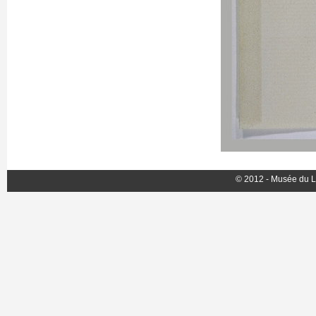
© 2012 - Musée du L