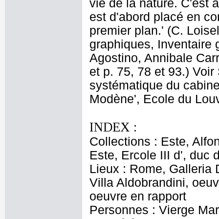
vie de la nature. C'est 
est d'abord placé en co
premier plan.' (C. Lois
graphiques, Inventaire g
Agostino, Annibale Carr
et p. 75, 78 et 93.) Vo
systématique du cabinet
Modène', Ecole du Louvr
INDEX :
Collections : Este, Alfo
Este, Ercole III d', du
Lieux : Rome, Galleria 
Villa Aldobrandini, oeu
oeuvre en rapport
Personnes : Vierge Mari