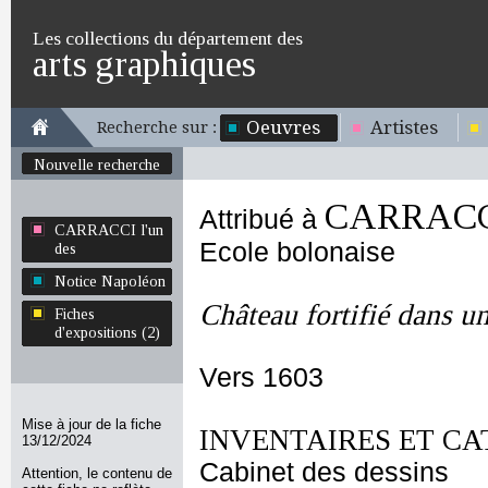
Les collections du département des
arts graphiques
Oeuvres
Artistes
Recherche sur :
Nouvelle recherche
CARRACCI
Attribué à
CARRACCI l'un
Ecole bolonaise
des
Notice Napoléon
Château fortifié dans u
Fiches
d'expositions (2)
Vers 1603
Mise à jour de la fiche
INVENTAIRES ET CA
13/12/2024
Cabinet des dessins
Attention, le contenu de