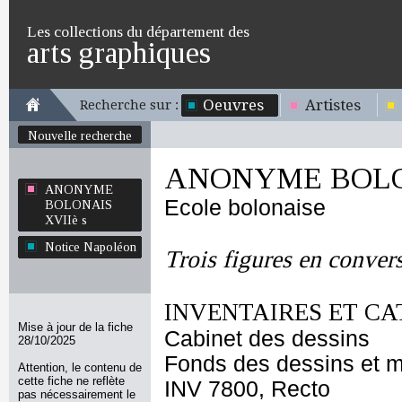
Les collections du département des
arts graphiques
Oeuvres
Artistes
Recherche sur :
Nouvelle recherche
ANONYME BOLON
ANONYME
Ecole bolonaise
BOLONAIS
XVIIè s
Notice Napoléon
Trois figures en conver
INVENTAIRES ET CA
Mise à jour de la fiche
Cabinet des dessins
28/10/2025
Fonds des dessins et m
Attention, le contenu de
cette fiche ne reflète
INV 7800, Recto
pas nécessairement le