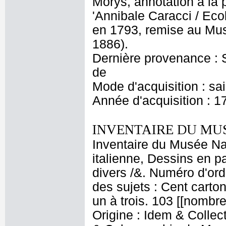
Morys, annotation à la 
'Annibale Caracci / Ec
en 1793, remise au Mu
1886).
Dernière provenance : S
de
Mode d'acquisition : sa
Année d'acquisition : 1
INVENTAIRE DU MU
Inventaire du Musée Na
italienne, Dessins en p
divers /&. Numéro d'ord
des sujets : Cent carton
un à trois. 103 [[nombr
Origine : Idem & Collec