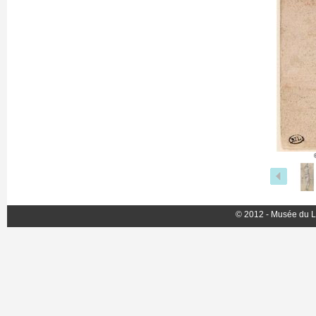
© 2012 - Musée du L