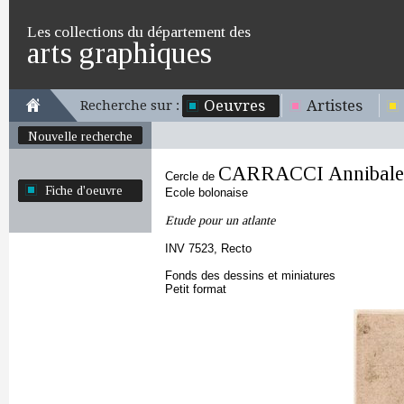
Les collections du département des
arts graphiques
Oeuvres
Artistes
Recherche sur :
Nouvelle recherche
CARRACCI Annibale
Cercle de
Fiche d'oeuvre
Ecole bolonaise
Etude pour un atlante
INV 7523, Recto
Fonds des dessins et miniatures
Petit format