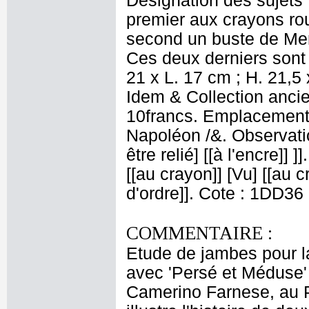
Désignation des sujets 
premier aux crayons rou
second un buste de Mer
Ces deux derniers sont 
21 x L. 17 cm ; H. 21,5 
Idem & Collection ancien
10francs. Emplacement
Napoléon /&. Observati
être relié] [[à l'encre]] 
[[au crayon]] [Vu] [[au c
d'ordre]]. Cote : 1DD36
COMMENTAIRE :
Etude de jambes pour l
avec 'Persé et Méduse' 
Camerino Farnese, au 