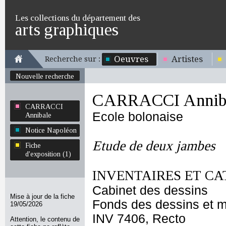
Les collections du département des
arts graphiques
Oeuvres
Artistes
Recherche sur :
Nouvelle recherche
CARRACCI Annib
CARRACCI
Ecole bolonaise
Annibale
Notice Napoléon
Etude de deux jambes
Fiche
d'exposition (1)
INVENTAIRES ET CA
Cabinet des dessins
Mise à jour de la fiche
Fonds des dessins et m
19/05/2026
INV 7406, Recto
Attention, le contenu de