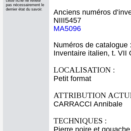
cette fiche ne reflète
pas nécessairement le
dernier état du savoir.
Anciens numéros d'inve
NIII5457
MA5096
Numéros de catalogue 
Inventaire italien, t. VI
LOCALISATION :
Petit format
ATTRIBUTION ACTUE
CARRACCI Annibale
TECHNIQUES :
Pierre noire et gouache