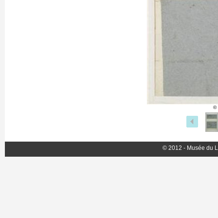
©
© 2012 - Musée du L