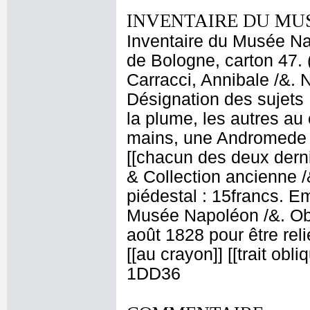
INVENTAIRE DU MU
Inventaire du Musée Nap
de Bologne, carton 47. 
Carracci, Annibale /&. 
Désignation des sujets 
la plume, les autres au 
mains, une Andromede e
[[chacun des deux derni
& Collection ancienne /
piédestal : 15francs. 
Musée Napoléon /&. Ob
août 1828 pour être relié
[[au crayon]] [[trait obli
1DD36