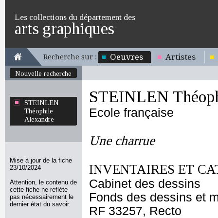
Les collections du département des
arts graphiques
Oeuvres
Artistes
Recherche sur :
Nouvelle recherche
STEINLEN Théophi
STEINLEN
Ecole française
Théophile
Alexandre
Une charrue
Mise à jour de la fiche
INVENTAIRES ET CA
23/10/2024
Cabinet des dessins
Attention, le contenu de
cette fiche ne reflète
Fonds des dessins et m
pas nécessairement le
dernier état du savoir.
RF 33257, Recto