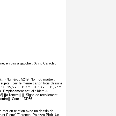
une, en bas à gauche : 'Anni. Carachi'.
(...) Numéro : 5249. Nom du maître :
 sujets : Sur le même carton trois dessins
 : H. 15,5 x L. 11 cm ; H. 13 x L. 11,5 cm
ancs. Emplacement actuel : Idem &
[[à l'encre]] ]]. Signe de recollement :
d'ordre]]. Cote : 1DD36
le met en relation avec un dessin de
aint Pierre' (Florence, Palazzo Pitti). Un