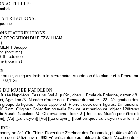
ON ACTUELLE :
nibale
 ATTRIBUTIONS :
ostino
NS D'ATTRIBUTIONS :
A DEPOSITION DU FITZWILLIAM
.)
HIMENTI Jacopo
ne (note ms)
RDI Lodovico
ne (note ms)
S :
 brune, quelques traits à la pierre noire. Annotation à la plume et à l'encre br
L. 00,112m
E DU MUSEE NAPOLEON :
Musée Napoléon. Dessins. Vol.4, p.694, chap. : Ecole de Bologne, carton 48. 
ci, Agostino /&. Numéro d'ordre dans l'oeuvre du maître : 22. Désignation des
n groupe de figures ; Jesus appelle st. Pierre ; deux demi-figures. Dimensions
 10,5 cm. Origine : Collection nouvelle.Prix de l'estimation de l'objet : 120fr
u Musée Napoléon /&. Observations : Idem & [Remis au Musée pour être relié] 
n]] [Vu] [[au crayon]] [Vu] [[au crayon]] [[trait oblique / au crayon / sur le n° 
RE :
nonyme ('cf. Ch. Thiem Florentiner Zeichner des Frübarock, pl. 40a et 40b') 
ria degli Uffizi, inv. n. 993 Fr) préparatoire au tableau de Cigoli 'Vocation de s