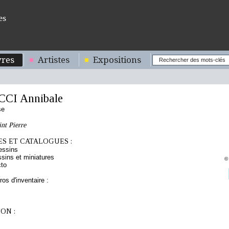
es
res
Artistes
Expositions
CI Annibale
se
int Pierre
S ET CATALOGUES :
essins
sins et miniatures
©
cto
os d'inventaire :
ON :