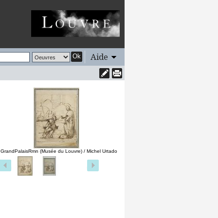
Aide
Ok
 GrandPalaisRmn (Musée du Louvre) / Michel Urtado