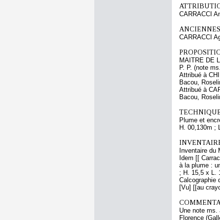
ATTRIBUTI
CARRACCI An
ANCIENNES
CARRACCI Ag
PROPOSITIO
MAITRE DE L
P. P. (note ms
Attribué à C
Bacou, Roseli
Attribué à CA
Bacou, Roseli
TECHNIQUE
Plume et encre
H. 00,130m ; 
INVENTAIR
Inventaire du 
Idem [[ Carrac
à la plume : u
; H. 15,5 x L.
Calcographie d
[Vu] [[au crayo
COMMENTAI
Une note ms. a
Florence (Galle