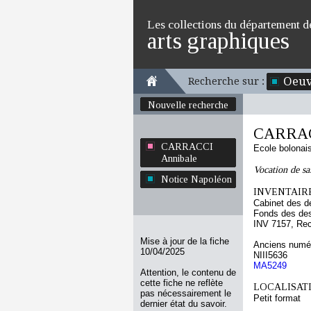
Les collections du département d
arts graphiques
Oeuv
Recherche sur :
Nouvelle recherche
CARRAC
CARRACCI
Ecole bolonai
Annibale
Vocation de sa
Notice Napoléon
INVENTAIRE
Cabinet des d
Fonds des des
INV 7157, Re
Mise à jour de la fiche
Anciens numér
10/04/2025
NIII5636
MA5249
Attention, le contenu de
cette fiche ne reflète
LOCALISATI
pas nécessairement le
Petit format
dernier état du savoir.