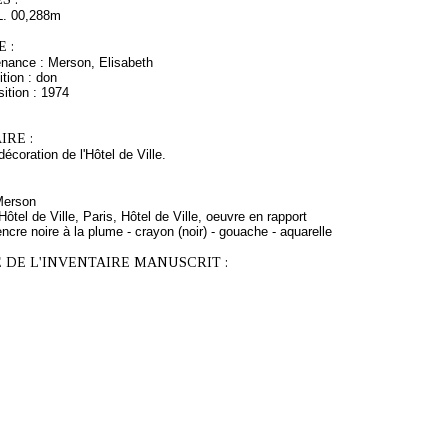
L. 00,288m
 :
enance : Merson, Elisabeth
tion : don
ition : 1974
RE :
décoration de l'Hôtel de Ville.
 Merson
Hôtel de Ville, Paris, Hôtel de Ville, oeuvre en rapport
ncre noire à la plume - crayon (noir) - gouache - aquarelle
 DE L'INVENTAIRE MANUSCRIT :