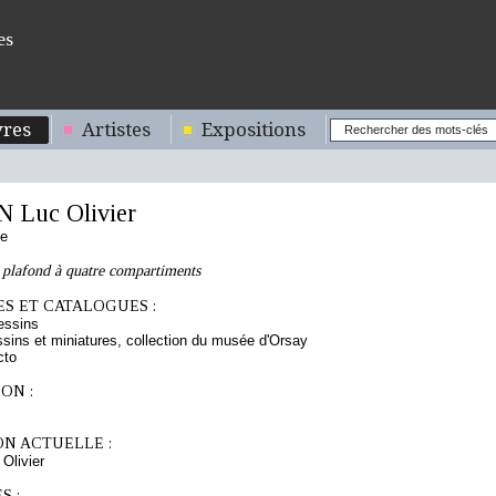
es
res
Artistes
Expositions
Luc Olivier
se
 plafond à quatre compartiments
S ET CATALOGUES :
essins
sins et miniatures, collection du musée d'Orsay
cto
ON :
ON ACTUELLE :
livier
S :