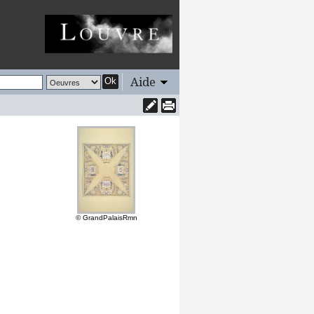
Aide
Ok
© GrandPalaisRmn