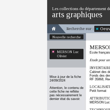
Les collections du département d
arts graphiques
Oeuv
Recherche sur :
Nouvelle recherche
MERSON 
MERSON Luc
Ecole françai
Olivier
Etude pour un
INVENTAIRE
Cabinet des d
Fonds des des
Mise à jour de la fiche
RF 35868, Re
24/09/2024
LOCALISATI
Attention, le contenu de
Petit format
cette fiche ne reflète
pas nécessairement le
ATTRIBUTI
dernier état du savoir.
MERSON Luc O
TECHNIQUE