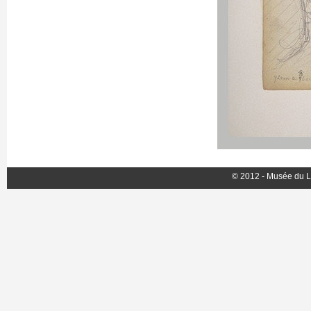
© 2012 - Musée du L