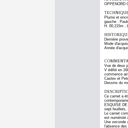
OPPENORD Gi
TECHNIQUE
Plume et encre
gauche : Paul
H. 00,215m ; 
HISTORIQUE
Dernière prov
Mode d'acquisi
Année d'acquis
COMMENTAI
Vue de deux p
V édifié en 16
commence ains
Castex et Pet
Dessins du mus
DESCRIPTIO
Ce carnet a ét
contemporaine 
ESQUISE DE OP
sept feuillets
Le carnet comp
est numéroté à
Une seconde a 
l'absence des 