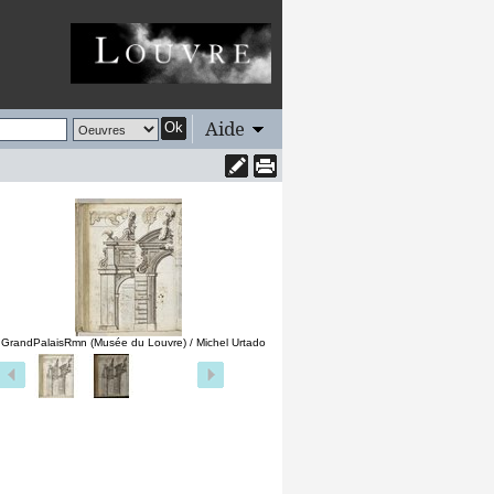
Aide
Ok
 GrandPalaisRmn (Musée du Louvre) / Michel Urtado