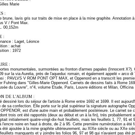
lles Marie
S :
 brune, lavis gris sur traits de mise en place à la mine graphite. Annotation à 
us V / Pont Max.
L. 00,152m
 :
enance : Laget, Léonce
tion : achat
ition : 1972
RE :
ortes monumentales, surmontées au fronton d'armes papales (Innocent X?). Ce
09 sur la via Aurelia, près de l'aqueduc romain, et également appelé « arco di Ti
i : PAVLVS V ROM PONT OPT MAX, et Oppenord en a transcrit les premiers 
er Fuhring dans "Gilles-Marie Oppenord. Carnets de dessins faits à Rome 1692
ée du Louvre", n°4, volume Etude, Paris, Louvre éditions et Milan, Officina L
N DE L'ALBUM :
é dessiné lors du séjour de l'artiste à Rome entre 1692 et 1699. Il est aujourd
de sa confection. Elle porte sur le plat supérieur la signature autographe Oppe
PENOR, est d'une autre main et probablement postérieure. Le carnet se com
, dont trois ont été rapportés (deux au début et un à la fin), très probablemen
tait initialement quatre-vingt-dix-huit feuillets, mais les feuillets 1, 77, 91
 l'encre noire en haut à droite, de 2 à 95. Cette première numérotation a été f
été ajoutée à la mine graphite ultérieurement, au XIXe siècle ou au XXe siècle,
feuillets manquants et y joindre les folios 96, 97 et 98 qui n'avaient pas ét