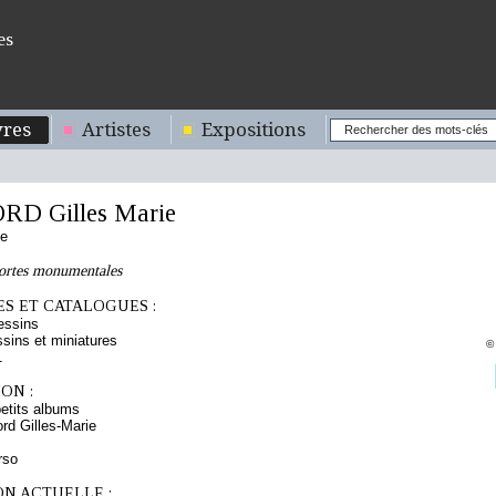
es
res
Artistes
Expositions
D Gilles Marie
se
ortes monumentales
S ET CATALOGUES :
essins
sins et miniatures
©
1
ON :
etits albums
d Gilles-Marie
rso
ON ACTUELLE :