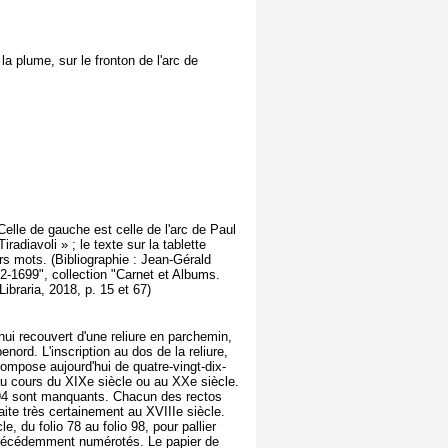
la plume, sur le fronton de l'arc de
lle de gauche est celle de l'arc de Paul
radiavoli » ; le texte sur la tablette
mots. (Bibliographie : Jean-Gérald
-1699", collection "Carnet et Albums.
ibraria, 2018, p. 15 et 67)
'hui recouvert d'une reliure en parchemin,
nord. L'inscription au dos de la reliure,
pose aujourd'hui de quatre-vingt-dix-
t au cours du XIXe siècle ou au XXe siècle.
 et 94 sont manquants. Chacun des rectos
aite très certainement au XVIIIe siècle.
 du folio 78 au folio 98, pour pallier
é précédemment numérotés. Le papier de