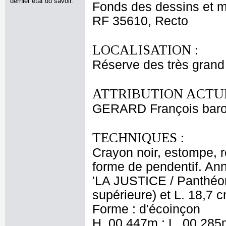
dernier état du savoir.
Fonds des dessins et m
RF 35610, Recto
LOCALISATION :
Réserve des très grand
ATTRIBUTION ACTUE
GERARD François bar
TECHNIQUES :
Crayon noir, estompe, r
forme de pendentif. Ann
'LA JUSTICE / Panthéon'
supérieure) et L. 18,7 cm
Forme : d'écoinçon
H. 00,447m ; L. 00,285