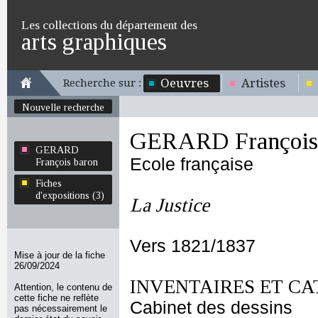
Les collections du département des
arts graphiques
Oeuvres
Artistes
Recherche sur :
Nouvelle recherche
GERARD François
GERARD
Ecole française
François baron
Fiches
d'expositions (3)
La Justice
Vers 1821/1837
Mise à jour de la fiche
26/09/2024
INVENTAIRES ET CA
Attention, le contenu de
cette fiche ne reflète
Cabinet des dessins
pas nécessairement le