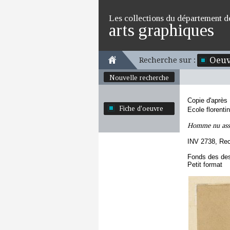
Les collections du département d
arts graphiques
Oeuv
Recherche sur :
Nouvelle recherche
Copie d'après
Fiche d'oeuvre
Ecole florenti
Homme nu assis
INV 2738, Re
Fonds des des
Petit format