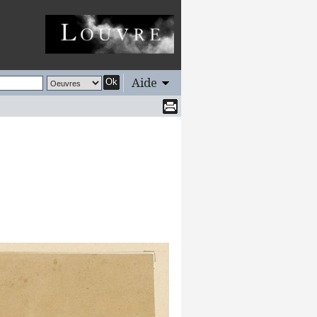
Aide
Ok