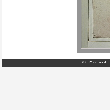
© 2012 - Musée du L