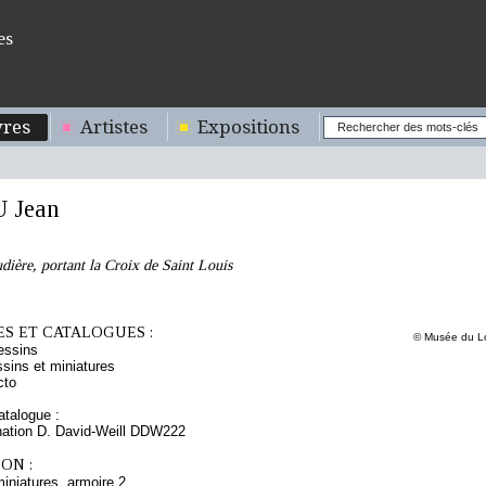
es
res
Artistes
Expositions
 Jean
dière, portant la Croix de Saint Louis
S ET CATALOGUES :
© Musée du Lo
essins
sins et miniatures
cto
talogue :
ation D. David-Weill DDW222
ON :
iniatures, armoire 2