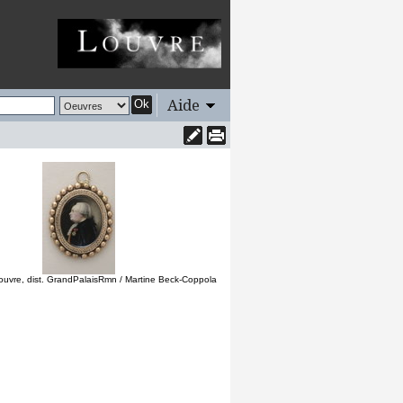
Aide
Ok
uvre, dist. GrandPalaisRmn / Martine Beck-Coppola