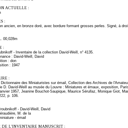
ON ACTUELLE :
n
S :
n ancien, en bronze doré, avec bordure formant grosses perles. Signé, à droite
L. 00,028m
 :
ubnikoff - Inventaire de la collection David-Weill, n° 4135.
nance : David-Weill, David
tion : don
ition : 1947
RE :
 Dictionnaire des Miniaturistes sur émail, Collection des Archives de l'Amateur
de D. David-Weill au musée du Louvre : Miniatures et émaux, exposition, Par
janvier 1957, Jeanine Bouchot-Saupique, Maurice Sérullaz, Monique Giot, Mar
222, p. 106.
Troubnikoff - David-Weill, David
éraudière, M. de la
iniature - émail
 DE L'INVENTAIRE MANUSCRIT :