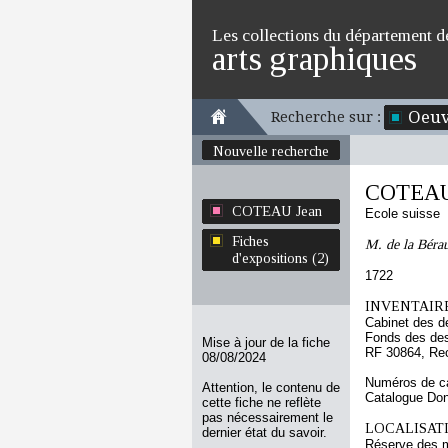
Les collections du département d
arts graphiques
Oeuv
Recherche sur :
Nouvelle recherche
COTEAU
COTEAU Jean
Ecole suisse
Fiches
M. de la Bérau
d'expositions (2)
1722
INVENTAIRE
Cabinet des d
Fonds des des
Mise à jour de la fiche
RF 30864, Re
08/08/2024
Numéros de ca
Attention, le contenu de
Catalogue Don
cette fiche ne reflète
pas nécessairement le
LOCALISATI
dernier état du savoir.
Réserve des m