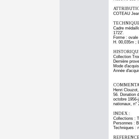
ATTRIBUTI
COTEAU Jea
TECHNIQUE
Cadre médaillo
1722'.
Forme : ovale
H. 00,035m ; 
HISTORIQUE
Collection Tro
Dernière prove
Mode d'acquisi
Année d'acquis
COMMENTAI
Henri Clouzot,
56. Donation 
octobre 1956-
nationaux, n° 
INDEX :
Collections : 
Personnes : B
Techniques : m
REFERENCE