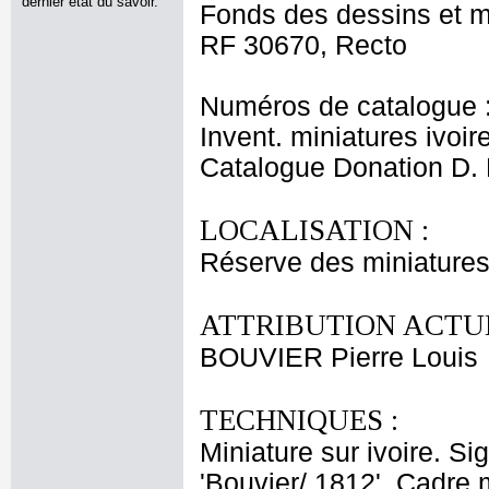
dernier état du savoir.
Fonds des dessins et m
RF 30670, Recto
Numéros de catalogue 
Invent. miniatures ivoir
Catalogue Donation D.
LOCALISATION :
Réserve des miniatures
ATTRIBUTION ACTUE
BOUVIER Pierre Louis
TECHNIQUES :
Miniature sur ivoire. Si
'Bouvier/ 1812'. Cadre 