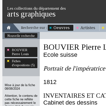
Les collections du département des
arts graphiques
Oeuvres
Artistes
Recherche sur :
Nouvelle recherche
BOUVIER Pierre L
BOUVIER
Ecole suisse
Pierre Louis
Fiches
d'expositions (5)
Portrait de l'impératric
1812
Mise à jour de la fiche
08/08/2024
INVENTAIRES ET CA
Attention, le contenu de
cette fiche ne reflète
Cabinet des dessins
pas nécessairement le