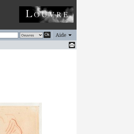
Aide
Ok