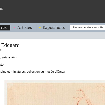
es
res
Artistes
Expositions
Edouard
se
; enfant Jésus
cto
sins et miniatures, collection du musée d'Orsay