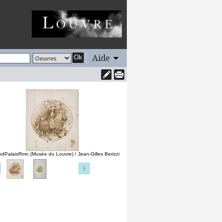
Aide
Ok
dPalaisRmn (Musée du Louvre) / Jean-Gilles Berizzi