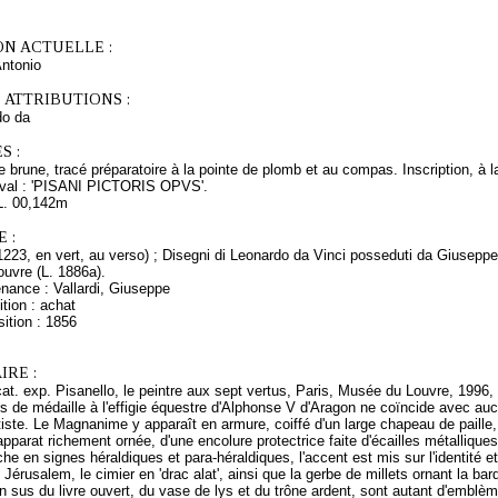
ON ACTUELLE :
ntonio
 ATTRIBUTIONS :
do da
S :
 brune, tracé préparatoire à la pointe de plomb et au compas. Inscription, à l
eval : 'PISANI PICTORIS OPVS'.
L. 00,142m
 :
.1223, en vert, au verso) ; Disegni di Leonardo da Vinci posseduti da Giuseppe
ouvre (L. 1886a).
nance : Vallardi, Giuseppe
tion : achat
ition : 1856
RE :
 cat. exp. Pisanello, le peintre aux sept vertus, Paris, Musée du Louvre, 1996
rs de médaille à l'effigie équestre d'Alphonse V d'Aragon ne coïncide avec a
tiste. Le Magnanime y apparaît en armure, coiffé d'un large chapeau de paille,
apparat richement ornée, d'une encolure protectrice faite d'écailles métalliques
che en signes héraldiques et para-héraldiques, l'accent est mis sur l'identité e
 Jérusalem, le cimier en 'drac alat', ainsi que la gerbe de millets ornant la b
sus du livre ouvert, du vase de lys et du trône ardent, sont autant d'emblèmes