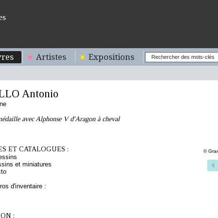
es
res
Artistes
Expositions
LLO Antonio
nne
médaille avec Alphonse V d'Aragon à cheval
S ET CATALOGUES :
© Gran
essins
sins et miniatures
cto
os d'inventaire :
ON :