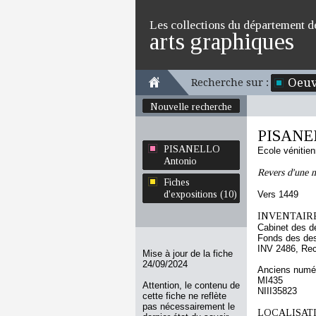
Les collections du département d
arts graphiques
Oeuv
Recherche sur :
Nouvelle recherche
PISANE
PISANELLO
Ecole vénitie
Antonio
Revers d'une 
Fiches
d'expositions (10)
Vers 1449
INVENTAIRE
Cabinet des d
Fonds des des
INV 2486, Re
Mise à jour de la fiche
24/09/2024
Anciens numér
MI435
Attention, le contenu de
NIII35823
cette fiche ne reflète
pas nécessairement le
LOCALISATI