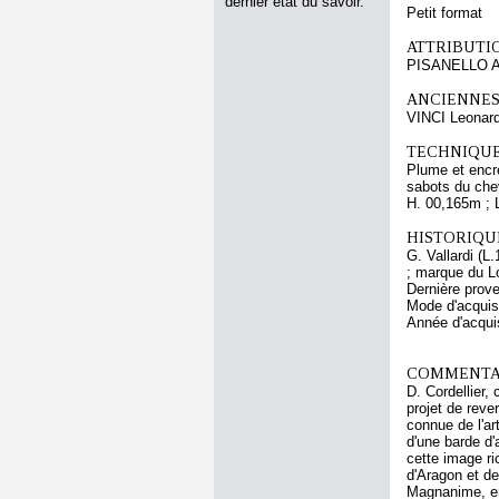
dernier état du savoir.
Petit format
ATTRIBUTI
PISANELLO A
ANCIENNES
VINCI Leonar
TECHNIQUE
Plume et encre
sabots du ch
H. 00,165m ; 
HISTORIQUE
G. Vallardi (L
; marque du L
Dernière prove
Mode d'acquisi
Année d'acquis
COMMENTAI
D. Cordellier,
projet de reve
connue de l'ar
d'une barde d'
cette image ri
d'Aragon et de
Magnanime, en 