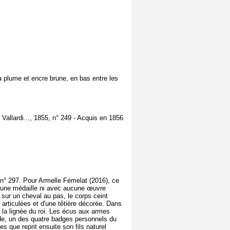
a plume et encre brune, en bas entre les
 Vallardi..., 1855, n° 249 - Acquis en 1856
, n° 297. Pour Armelle Fémelat (2016), ce
ucune médaille ni avec aucune œuvre
 sur un cheval au pas, le corps ceint
 articulées et d'une têtière décorée. Dans
t la lignée du roi. Les écus aux armes
arde, un des quatre badges personnels du
 que reprit ensuite son fils naturel