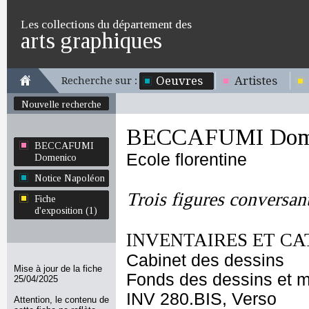
Les collections du département des
arts graphiques
Oeuvres
Artistes
Recherche sur :
Nouvelle recherche
BECCAFUMI Dom
BECCAFUMI
Ecole florentine
Domenico
Notice Napoléon
Trois figures conversant
Fiche
d'exposition (1)
INVENTAIRES ET CA
Cabinet des dessins
Mise à jour de la fiche
Fonds des dessins et m
25/04/2025
INV 280.BIS, Verso
Attention, le contenu de