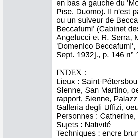
en bas à gauche du 'Moï
Pise, Duomo). Il n'est p
ou un suiveur de Beccaf
Beccafumi' (Cabinet des
Angelucci et R. Serra, M
'Domenico Beccafumi', Be
Sept. 1932]., p. 146 n° 
INDEX :
Lieux : Saint-Pétersbou
Sienne, San Martino, o
rapport, Sienne, Palazz
Galleria degli Uffizi, oe
Personnes : Catherine, 
Sujets : Nativité
Techniques : encre brun