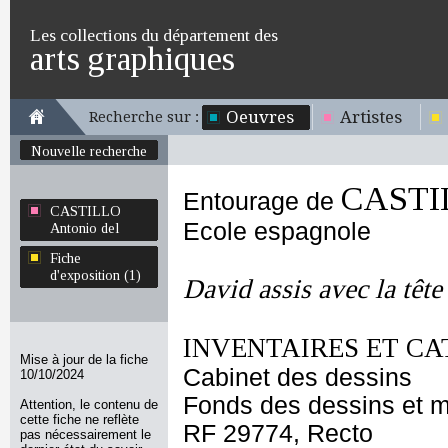
Les collections du département des
arts graphiques
Oeuvres
Artistes
Recherche sur :
Nouvelle recherche
CASTIL
Entourage de
CASTILLO
Ecole espagnole
Antonio del
Fiche
d'exposition (1)
David assis avec la tête
INVENTAIRES ET CA
Mise à jour de la fiche
Cabinet des dessins
10/10/2024
Fonds des dessins et m
Attention, le contenu de
cette fiche ne reflète
RF 29774, Recto
pas nécessairement le