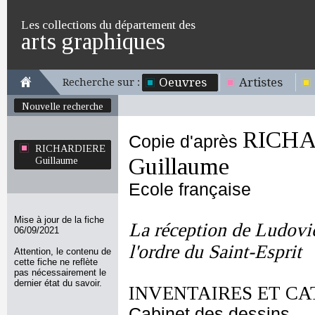
Les collections du département des
arts graphiques
Oeuvres
Artistes
Recherche sur :
Nouvelle recherche
RICH
Copie d'après
RICHARDIERE
Guillaume
Guillaume
Ecole française
Mise à jour de la fiche
La réception de Ludov
06/09/2021
l'ordre du Saint-Esprit
Attention, le contenu de
cette fiche ne reflète
pas nécessairement le
dernier état du savoir.
INVENTAIRES ET CA
Cabinet des dessins