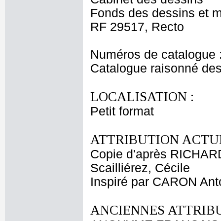
Fonds des dessins et m
RF 29517, Recto
Numéros de catalogue 
Catalogue raisonné des
LOCALISATION :
Petit format
ATTRIBUTION ACTUE
Copie d'après RICHAR
Scailliérez, Cécile
Inspiré par CARON Ant
ANCIENNES ATTRIBU