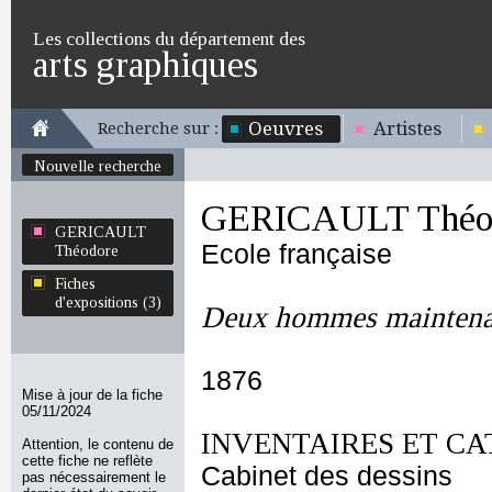
Les collections du département des
arts graphiques
Oeuvres
Artistes
Recherche sur :
Nouvelle recherche
GERICAULT Théo
GERICAULT
Ecole française
Théodore
Fiches
d'expositions (3)
Deux hommes maintenan
1876
Mise à jour de la fiche
05/11/2024
INVENTAIRES ET CA
Attention, le contenu de
cette fiche ne reflète
Cabinet des dessins
pas nécessairement le