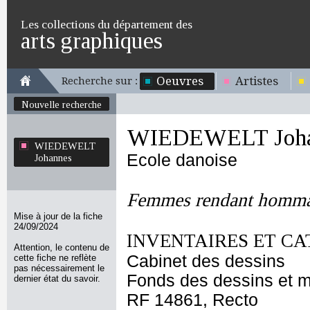
Les collections du département des
arts graphiques
Oeuvres
Artistes
Recherche sur :
Nouvelle recherche
WIEDEWELT Joha
WIEDEWELT
Ecole danoise
Johannes
Femmes rendant homma
Mise à jour de la fiche
24/09/2024
INVENTAIRES ET CA
Attention, le contenu de
Cabinet des dessins
cette fiche ne reflète
pas nécessairement le
Fonds des dessins et m
dernier état du savoir.
RF 14861, Recto