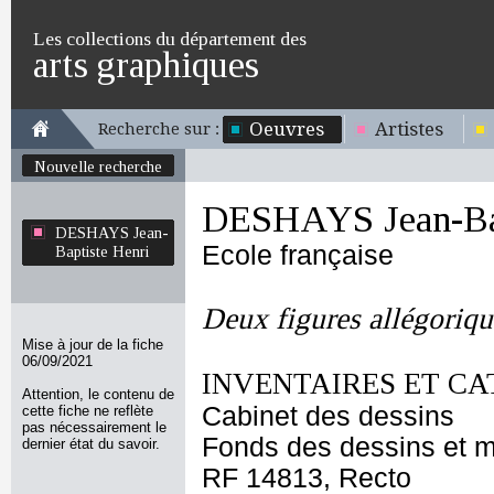
Les collections du département des
arts graphiques
Oeuvres
Artistes
Recherche sur :
Nouvelle recherche
DESHAYS Jean-Bap
DESHAYS Jean-
Ecole française
Baptiste Henri
Deux figures allégoriqu
Mise à jour de la fiche
06/09/2021
INVENTAIRES ET CA
Attention, le contenu de
Cabinet des dessins
cette fiche ne reflète
pas nécessairement le
Fonds des dessins et m
dernier état du savoir.
RF 14813, Recto