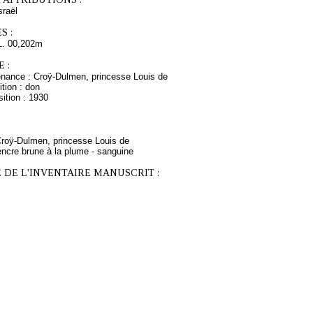
raël
S :
L. 00,202m
 :
enance : Croÿ-Dulmen, princesse Louis de
tion : don
ition : 1930
 Croÿ-Dulmen, princesse Louis de
encre brune à la plume - sanguine
 DE L'INVENTAIRE MANUSCRIT :