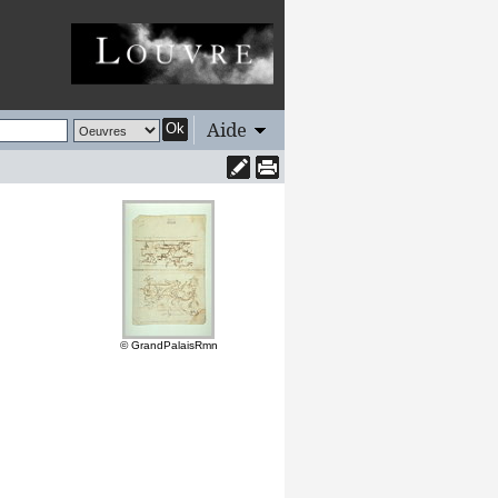
Aide
Ok
© GrandPalaisRmn