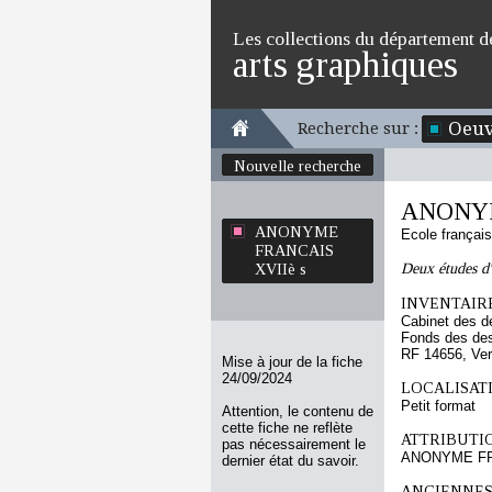
Les collections du département d
arts graphiques
Oeuv
Recherche sur :
Nouvelle recherche
ANONYM
ANONYME
Ecole françai
FRANCAIS
Deux études d'
XVIIè s
INVENTAIRE
Cabinet des d
Fonds des des
RF 14656, Ve
Mise à jour de la fiche
24/09/2024
LOCALISATI
Petit format
Attention, le contenu de
cette fiche ne reflète
ATTRIBUTI
pas nécessairement le
ANONYME FR
dernier état du savoir.
ANCIENNES