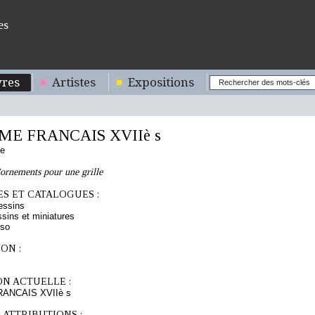
es
res
Artistes
Expositions
E FRANCAIS XVIIè s
se
ornements pour une grille
S ET CATALOGUES :
essins
sins et miniatures
rso
ON :
ON ACTUELLE :
ANCAIS XVIIè s
 ATTRIBUTIONS :