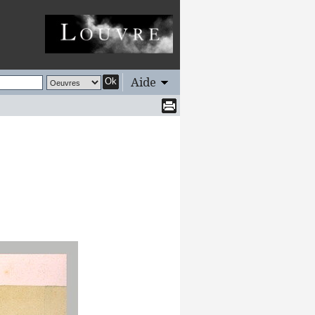
Aide
Ok