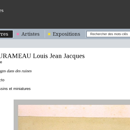
es
res
Artistes
Expositions
URAMEAU Louis Jean Jacques
se
ges dans des ruines
cto
sins et miniatures