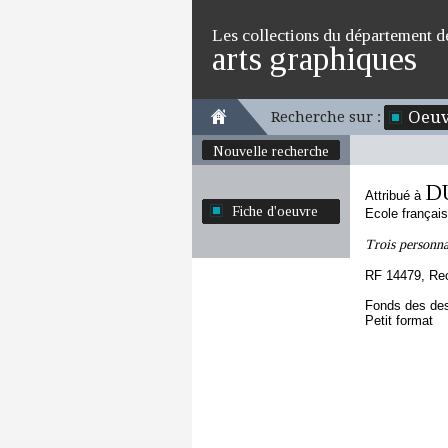
Les collections du département d
arts graphiques
Oeuv
Recherche sur :
Nouvelle recherche
D
Attribué à
Fiche d'oeuvre
Ecole françai
Trois personna
RF 14479, Re
Fonds des des
Petit format