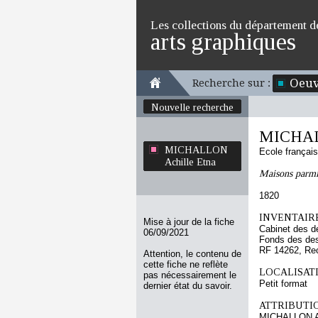
Les collections du département d
arts graphiques
Oeuv
Recherche sur :
Nouvelle recherche
MICHALL
MICHALLON
Ecole françai
Achille Etna
Maisons parmi 
1820
INVENTAIRE
Mise à jour de la fiche
Cabinet des d
06/09/2021
Fonds des des
RF 14262, Re
Attention, le contenu de
cette fiche ne reflète
LOCALISATI
pas nécessairement le
Petit format
dernier état du savoir.
ATTRIBUTI
MICHALLON Ac