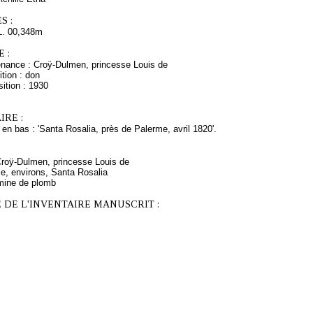
S :
L. 00,348m
 :
enance : Croÿ-Dulmen, princesse Louis de
tion : don
ition : 1930
RE :
, en bas : 'Santa Rosalia, près de Palerme, avril 1820'.
 Croÿ-Dulmen, princesse Louis de
e, environs, Santa Rosalia
mine de plomb
 DE L'INVENTAIRE MANUSCRIT :