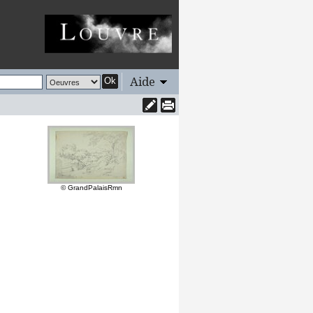
Aide
Ok
© GrandPalaisRmn