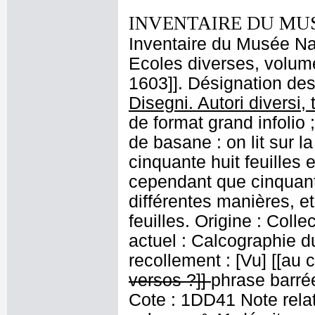
INVENTAIRE DU MU
Inventaire du Musée Nap
Ecoles diverses, volume
1603]]. Désignation des 
Disegni. Autori diversi,
de format grand infolio ;
de basane : on lit sur l
cinquante huit feuilles 
cependant que cinquante
différentes manières, e
feuilles. Origine : Coll
actuel : Calcographie 
recollement : [Vu] [[au c
versos ?]]
phrase barré
Cote : 1DD41 Note relati