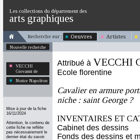
Les collections du département des
arts graphiques
Oeuvres
Artistes
Recherche sur :
Nouvelle recherche
VECCHI G
Attribué à
VECCHI
Ecole florentine
Giovanni de
Notice Napoléon
Cavalier en armure port
niche : saint George ?
Mise à jour de la fiche
16/11/2024
INVENTAIRES ET CA
Attention, le contenu de
Cabinet des dessins
cette fiche ne reflète
pas nécessairement le
Fonds des dessins et m
dernier état du savoir.