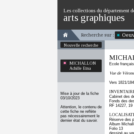
Les collections du département d
arts graphiques
Oeuv
Recherche sur :
Nouvelle recherche
MICHALL
MICHALLON
Ecole françai
Achille Etna
Vue de Vérone 
Vers 1821/18
INVENTAIRE
Mise à jour de la fiche
Cabinet des d
03/10/2023
Fonds des des
RF 14227, 19
Attention, le contenu de
cette fiche ne reflète
LOCALISATI
pas nécessairement le
Réserve des p
dernier état du savoir.
Album Michallo
Folio 13
dessiné au ve