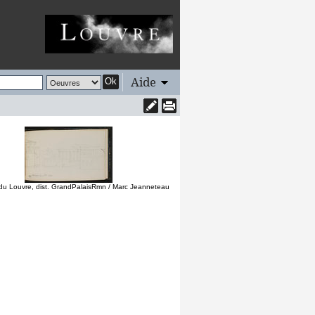
Aide
Ok
u Louvre, dist. GrandPalaisRmn / Marc Jeanneteau