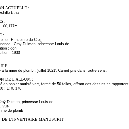
ON ACTUELLE :
hille Etna
S :
L. 00,177m
 :
pine - Princesse de Cro¿
enance : Croÿ-Dulmen, princesse Louis de
tion : don
ition : 1930
RE :
 à la mine de plomb : 'juillet 1821'. Carnet pris dans l'autre sens.
N DE L'ALBUM :
 en papier marbré vert, formé de 50 folios, offrant des dessins se rapportan
108 ; L: 0, 176
 Croÿ-Dulmen, princesse Louis de
e, vue
mine de plomb
 DE L'INVENTAIRE MANUSCRIT :