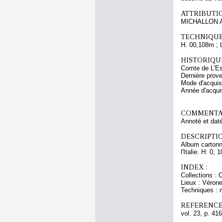
ATTRIBUTI
MICHALLON Ac
TECHNIQUE
H. 00,108m ; 
HISTORIQUE
Comte de L'Es
Dernière prov
Mode d'acquisi
Année d'acquis
COMMENTAI
Annoté et daté
DESCRIPTIO
Album cartonné
l'Italie. H: 0, 
INDEX :
Collections :
Lieux : Véron
Techniques : 
REFERENCE
vol. 23, p. 416