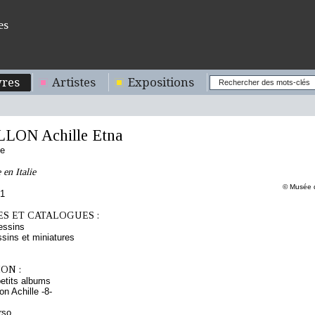
es
res
Artistes
Expositions
ON Achille Etna
se
en Italie
© Musée d
41
S ET CATALOGUES :
essins
sins et miniatures
ON :
etits albums
n Achille -8-
rso