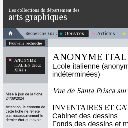
Les collections du département des
arts graphiques
Oeuvres
Artistes
Recherche sur :
Nouvelle recherche
ANONYME ITALIE
ANONYME
Ecole italienne (anony
ITALIEN début
XIXè s
indéterminées)
Vue de Santa Prisca sur
Mise à jour de la fiche
24/09/2024
INVENTAIRES ET CA
Attention, le contenu de
cette fiche ne reflète
Cabinet des dessins
pas nécessairement le
dernier état du savoir.
Fonds des dessins et m