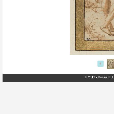
© 2012 - Musée du L