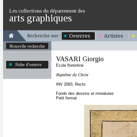
Les collections du département des
arts graphiques
Oeuvres
Artistes
Recherche sur :
Nouvelle recherche
VASARI Giorgio
Fiche d'oeuvre
Ecole florentine
Baptême du Christ
INV 2093, Recto
Fonds des dessins et miniatures
Petit format