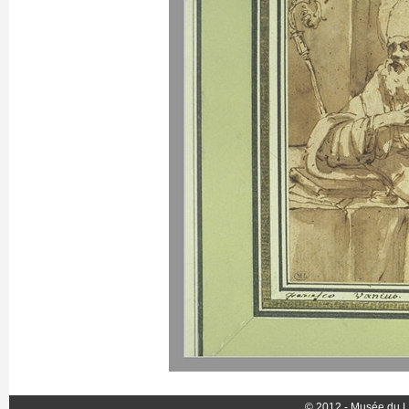
© 2012 - Musée du L