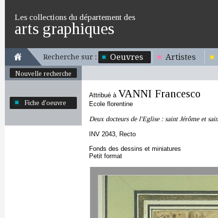
Les collections du département des
arts graphiques
Oeuvres
Artistes
Recherche sur :
Nouvelle recherche
VANNI Francesco
Attribué à
Fiche d'oeuvre
Ecole florentine
Deux docteurs de l'Eglise : saint Jérôme et sa
INV 2043, Recto
Fonds des dessins et miniatures
Petit format